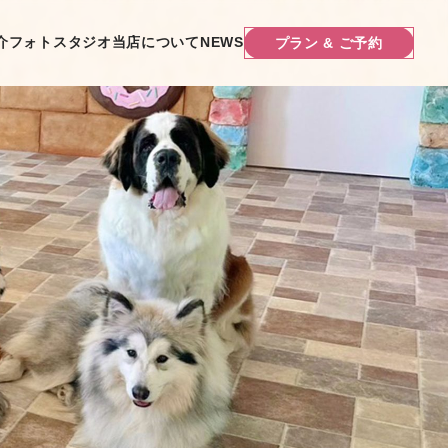
介
フォトスタジオ
当店について
NEWS
プラン & ご予約
プラン & ご予約