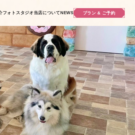
介
フォトスタジオ
当店について
NEWS
プラン & ご予約
プラン & ご予約