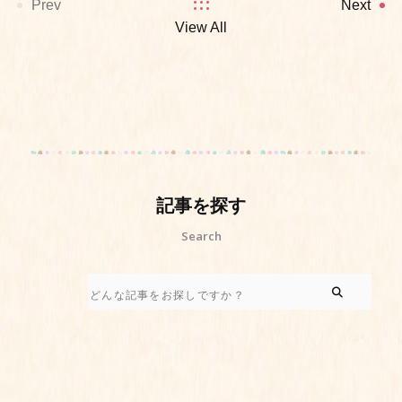
Prev
Next
View All
記事を探す
Search