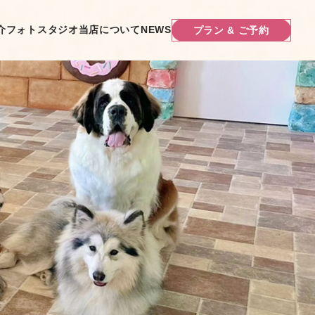
介
フォトスタジオ
当店について
NEWS
プラン & ご予約
プラン & ご予約